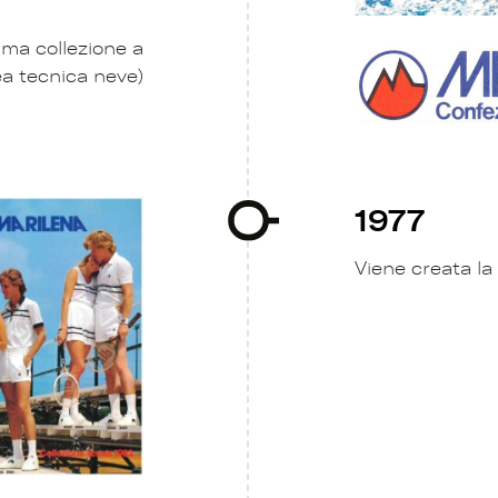
ima collezione a
ea tecnica neve)
1977
Viene creata la