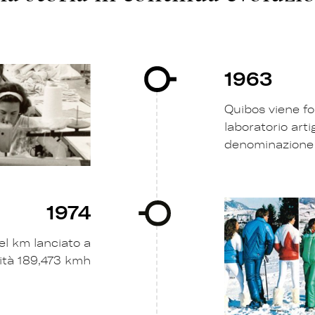
1963
Quibos viene f
laboratorio art
denominazione 
1974
l km lanciato a
cità 189,473 kmh