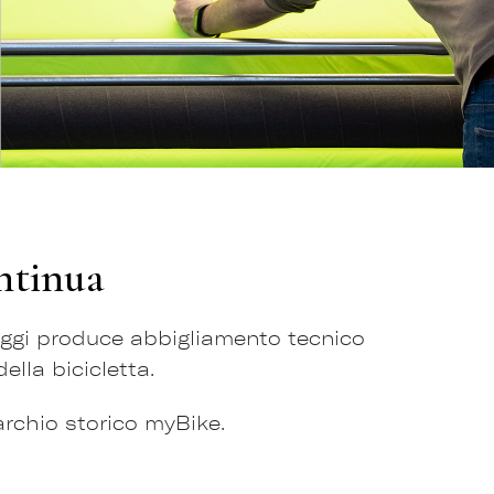
ontinua
Oggi produce abbigliamento tecnico
lla bicicletta.
archio storico myBike.